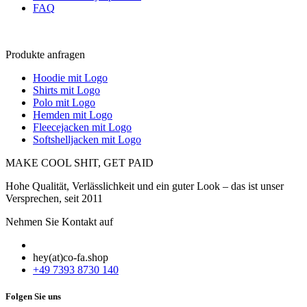
FAQ
Produkte anfragen
Hoodie mit Logo
Shirts mit Logo
Polo mit Logo
Hemden mit Logo
Fleecejacken mit Logo
Softshelljacken mit Logo
MAKE COOL SHIT, GET PAID
Hohe Qualität, Verlässlichkeit und ein guter Look – das ist unser
Versprechen, seit 2011
Nehmen Sie Kontakt auf
hey(at)co-fa.shop
+49 7393 8730 140
Folgen Sie uns