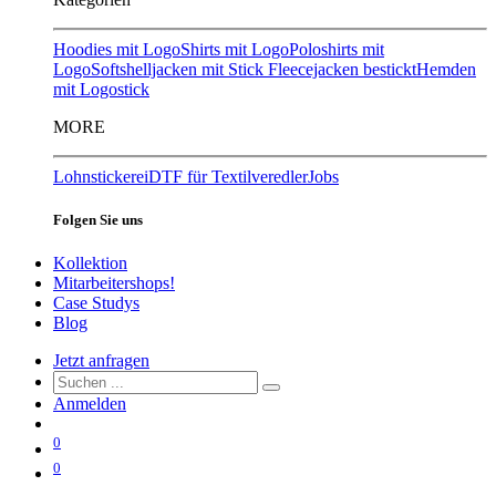
Hoodies mit Logo
Shirts mit Logo
Poloshirts mit
Logo
Softshelljacken mit Stick
Fleecejacken bestickt
Hemden
mit Logostick
MORE
Lohnstickerei
DTF für Textilveredler
Jobs
Folgen Sie uns
Kollektion
Mitarbeitershops!
Case Studys
Blog
Jetzt anfragen
Anmelden
0
0