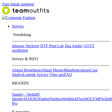
Zum Inhalt springen
Service
Ver​edelung
Inhouse Stickerei
DTF Print Lab
Das Atelier
GOTS
zertifiziert
Service & INFO
Ablauf Bestellung
Ablauf Muster
Mitarbeitershops
Case
Studys
Logistik Service
Über uns
FAQ
BRANDS
Stanley / Stella
ID
Identity
HAKRO
Daiber
Nimbus
Weitblick
Flexfit
OLYMP
Schöff
Pro
Kategorien