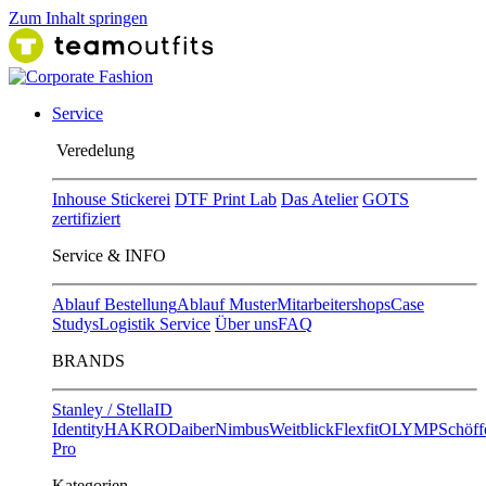
Zum Inhalt springen
Service
Ver​edelung
Inhouse Stickerei
DTF Print Lab
Das Atelier
GOTS
zertifiziert
Service & INFO
Ablauf Bestellung
Ablauf Muster
Mitarbeitershops
Case
Studys
Logistik Service
Über uns
FAQ
BRANDS
Stanley / Stella
ID
Identity
HAKRO
Daiber
Nimbus
Weitblick
Flexfit
OLYMP
Schöff
Pro
Kategorien