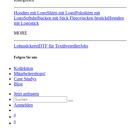
Hoodies mit Logo
Shirts mit Logo
Poloshirts mit
Logo
Softshelljacken mit Stick
Fleecejacken bestickt
Hemden
mit Logostick
MORE
Lohnstickerei
DTF für Textilveredler
Jobs
Folgen Sie uns
Kollektion
Mitarbeitershops!
Case Studys
Blog
Jetzt anfragen
Anmelden
0
0