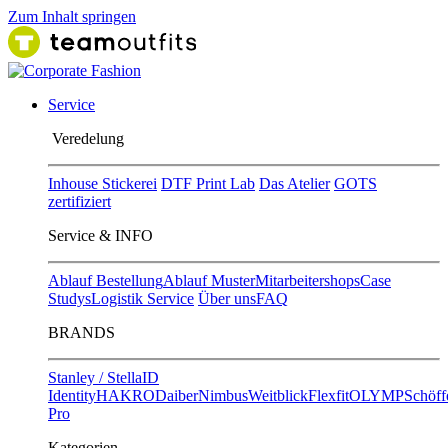
Zum Inhalt springen
Service
Ver​edelung
Inhouse Stickerei
DTF Print Lab
Das Atelier
GOTS
zertifiziert
Service & INFO
Ablauf Bestellung
Ablauf Muster
Mitarbeitershops
Case
Studys
Logistik Service
Über uns
FAQ
BRANDS
Stanley / Stella
ID
Identity
HAKRO
Daiber
Nimbus
Weitblick
Flexfit
OLYMP
Schöff
Pro
Kategorien