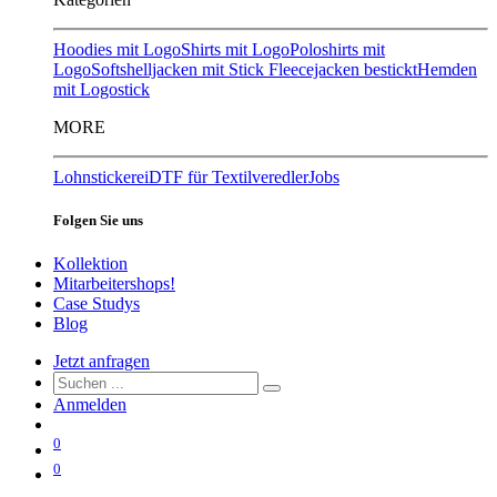
Hoodies mit Logo
Shirts mit Logo
Poloshirts mit
Logo
Softshelljacken mit Stick
Fleecejacken bestickt
Hemden
mit Logostick
MORE
Lohnstickerei
DTF für Textilveredler
Jobs
Folgen Sie uns
Kollektion
Mitarbeitershops!
Case Studys
Blog
Jetzt anfragen
Anmelden
0
0