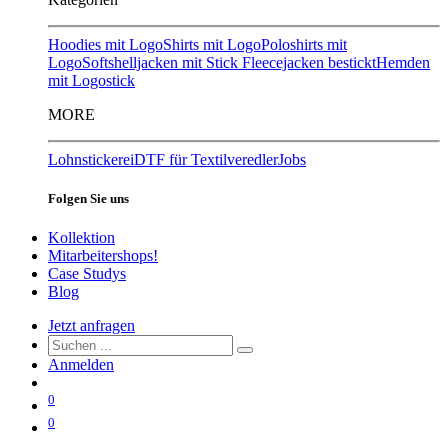
Hoodies mit Logo
Shirts mit Logo
Poloshirts mit
Logo
Softshelljacken mit Stick
Fleecejacken bestickt
Hemden
mit Logostick
MORE
Lohnstickerei
DTF für Textilveredler
Jobs
Folgen Sie uns
Kollektion
Mitarbeitershops!
Case Studys
Blog
Jetzt anfragen
Anmelden
0
0