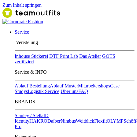
Zum Inhalt springen
Service
Ver​edelung
Inhouse Stickerei
DTF Print Lab
Das Atelier
GOTS
zertifiziert
Service & INFO
Ablauf Bestellung
Ablauf Muster
Mitarbeitershops
Case
Studys
Logistik Service
Über uns
FAQ
BRANDS
Stanley / Stella
ID
Identity
HAKRO
Daiber
Nimbus
Weitblick
Flexfit
OLYMP
Schöff
Pro
Kategorien