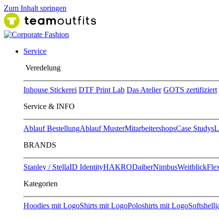
Zum Inhalt springen
Service
Ver​edelung
Inhouse Stickerei
DTF Print Lab
Das Atelier
GOTS zertifiziert
Service & INFO
Ablauf Bestellung
Ablauf Muster
Mitarbeitershops
Case Studys
L
BRANDS
Stanley / Stella
ID Identity
HAKRO
Daiber
Nimbus
Weitblick
Flex
Kategorien
Hoodies mit Logo
Shirts mit Logo
Poloshirts mit Logo
Softshell