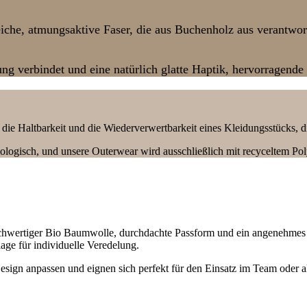
che, atmungsaktive Faser, die aus Buchenholz aus verantwort
verbindet und eine natürlich glatte Haptik, hervorragende 
 die Haltbarkeit und die Wiederverwertbarkeit eines Kleidungsstücks, 
ologisch, und unsere Outerwear wird ausschließlich mit recyceltem Pol
s hochwertiger Bio Baumwolle, durchdachte Passform und ein angenehm
age für individuelle Veredelung.
r Design anpassen und eignen sich perfekt für den Einsatz im Team oder