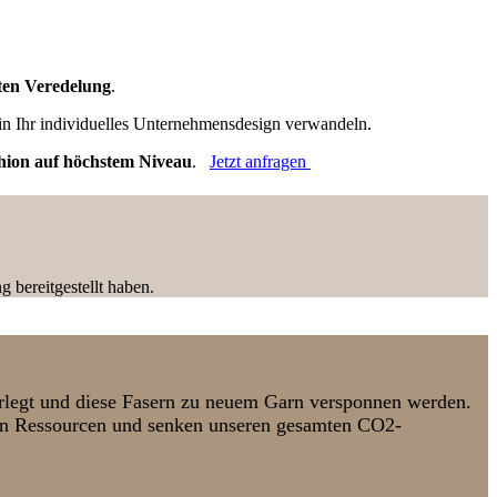
ten Veredelung
.
k in Ihr individuelles Unternehmensdesign verwandeln.
hion auf höchstem Niveau
.
Jetzt anfragen
 bereitgestellt haben.
erlegt und diese Fasern zu neuem Garn versponnen werden.
aren Ressourcen und senken unseren gesamten CO2-