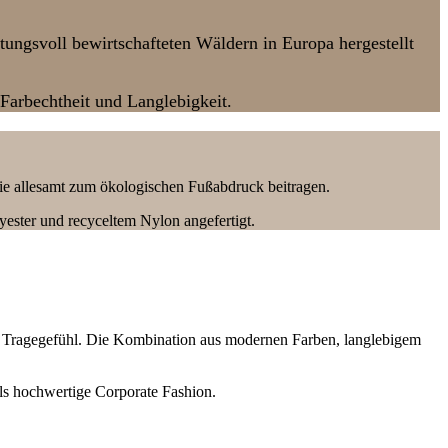
ungsvoll bewirtschafteten Wäldern in Europa hergestellt
Farbechtheit und Langlebigkeit.
die allesamt zum ökologischen Fußabdruck beitragen.​
yester und recyceltem Nylon angefertigt.
es Tragegefühl. Die Kombination aus modernen Farben, langlebigem
 als hochwertige Corporate Fashion.