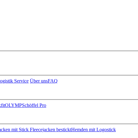
ogistik Service
Über uns
FAQ
fit
OLYMP
Schöffel Pro
jacken mit Stick
Fleecejacken bestickt
Hemden mit Logostick