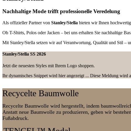
Nachhaltige Mode trifft professionelle Veredelung
Als offizieller Partner von
Stanley/Stella
bieten wir Ihnen hochwertige
Ob T-Shirts, Polos oder Jacken – bei uns erhalten Sie nachhaltige Ba
Mit Stanley/Stella setzen wir auf Verantwortung, Qualität und Stil – 
Stanley/Stella SS 2026
Jetzt die neuesten Styles mit Ihrem Logo shoppen.
Ihr dynamisches Snippet wird hier angezeigt ... Diese Meldung wird a
Recycelte Baumwolle
Recycelte Baumwolle wird hergestellt, indem baumwollreic
Anstatt neue Baumwolle zu produzieren, geben wir bestehen
Fußabdruck.
TENCEL™ Modal