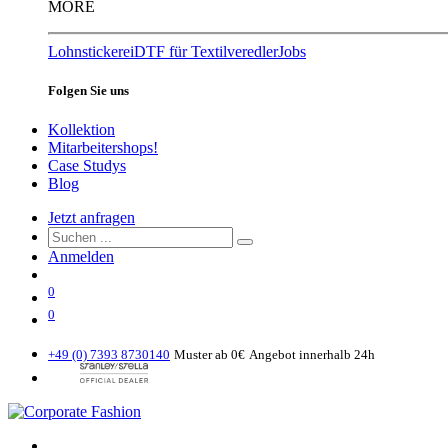
MORE
Lohnstickerei
DTF für Textilveredler
Jobs
Folgen Sie uns
Kollektion
Mitarbeitershops!
Case Studys
Blog
Jetzt anfragen
Anmelden
0
0
+49 (0) 7393 8730140
Muster ab 0€
Angebot innerhalb 24h