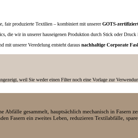
, fair produzierte Textilien – kombiniert mit unserer
GOTS-zertifizier
sics, die wir in unserer hauseigenen Produktion durch Stick oder Druc
und mit unserer Veredelung entsteht daraus
nachhaltige Corporate Fas
ngezeigt, weil Sie weder einen Filter noch eine Vorlage zur Verwendung
he Abfälle gesammelt, hauptsächlich mechanisch in Fasern z
den Fasern ein zweites Leben, reduzieren Textilabfälle, sp