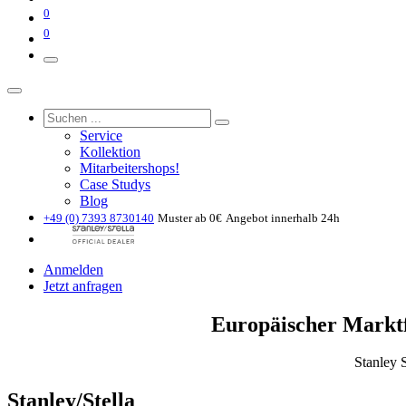
0
0
Service
Kollektion
Mitarbeitershops!
Case Studys
Blog
+49 (0) 7393 8730140
Muster ab 0€
Angebot innerhalb 24h
Anmelden
Jetzt anfragen
Europäischer Marktf
Stanley S
Stanley/Stella