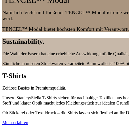
Natürlich leicht und fließend, TENCEL™ Modal ist eine wei
wird.
TENCEL™ Modal bietet höchsten Komfort mit Verantwortung 
Sustainability
.
Die Wahl der Fasern hat eine erhebliche Auswirkung auf die Qualität,
Sämtliche in unseren Strickwaren verarbeitete Baumwolle ist 100% bi
T-Shirts
Zeitlose Basics in Premiumqualität.
Unsere Stanley/Stella T-Shirts stehen für nachhaltige Textilien au
Stoff und klarer Optik macht jedes Kleidungsstück zur idealen Grundl
Ob Stickerei oder Textildruck – die Shirts lassen sich flexibel an Ih
Mehr erfahren