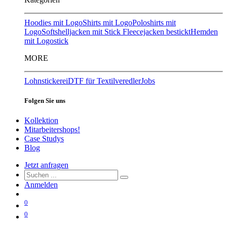
Hoodies mit Logo
Shirts mit Logo
Poloshirts mit
Logo
Softshelljacken mit Stick
Fleecejacken bestickt
Hemden
mit Logostick
MORE
Lohnstickerei
DTF für Textilveredler
Jobs
Folgen Sie uns
Kollektion
Mitarbeitershops!
Case Studys
Blog
Jetzt anfragen
Anmelden
0
0