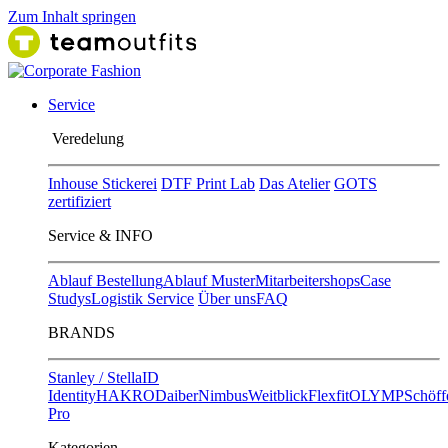
Zum Inhalt springen
Service
Ver​edelung
Inhouse Stickerei
DTF Print Lab
Das Atelier
GOTS
zertifiziert
Service & INFO
Ablauf Bestellung
Ablauf Muster
Mitarbeitershops
Case
Studys
Logistik Service
Über uns
FAQ
BRANDS
Stanley / Stella
ID
Identity
HAKRO
Daiber
Nimbus
Weitblick
Flexfit
OLYMP
Schöff
Pro
Kategorien