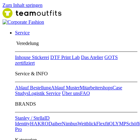
Zum Inhalt springen
Service
Ver​edelung
Inhouse Stickerei
DTF Print Lab
Das Atelier
GOTS
zertifiziert
Service & INFO
Ablauf Bestellung
Ablauf Muster
Mitarbeitershops
Case
Studys
Logistik Service
Über uns
FAQ
BRANDS
Stanley / Stella
ID
Identity
HAKRO
Daiber
Nimbus
Weitblick
Flexfit
OLYMP
Schöff
Pro
Kategorien