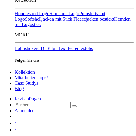
Hoodies mit Logo
Shirts mit Logo
Poloshirts mit
Logo
Softshelljacken mit Stick
Fleecejacken bestickt
Hemden
mit Logostick
MORE
Lohnstickerei
DTF für Textilveredler
Jobs
Folgen Sie uns
Kollektion
Mitarbeitershops!
Case Studys
Blog
Jetzt anfragen
Anmelden
0
0