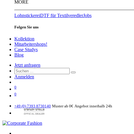
MORE
Lohnstickerei
DTF für Textilveredler
Jobs
Folgen Sie uns
Kollektion
Mitarbeitershops!
Case Studys
Blog
Jetzt anfragen
Anmelden
0
0
+49 (0) 7393 8730140
Muster ab 0€
Angebot innerhalb 24h