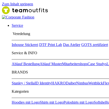
Zum Inhalt springen
Service
Ver​edelung
Inhouse Stickerei
DTF Print Lab
Das Atelier
GOTS zertifiziert
Service & INFO
Ablauf Bestellung
Ablauf Muster
Mitarbeitershops
Case Studys
L
BRANDS
Stanley / Stella
ID Identity
HAKRO
Daiber
Nimbus
Weitblick
Flex
Kategorien
Hoodies mit Logo
Shirts mit Logo
Poloshirts mit Logo
Softshell