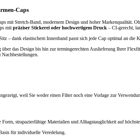
 Firmen-Caps
aps mit Stretch-Band, modernem Design und hoher Markenqualität. Ob a
aps mit
präziser Stickerei oder hochwertigem Druck
– CI-gerecht, la
en Sitz – dank elastischem Innenband passt sich jede Cap optimal an die 
er das Design bis hin zur termingerechten Auslieferung Ihrer Flexfit C
i Nachbestellungen.
ngezeigt, weil Sie weder einen Filter noch eine Vorlage zur Verwendung
ose Form, strapazierfähige Materialien und Alltagstauglichkeit auf höch
Basis für individuelle Veredelung.