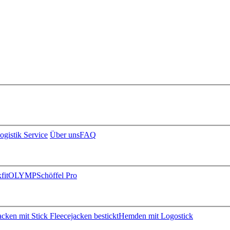
ogistik Service
Über uns
FAQ
fit
OLYMP
Schöffel Pro
jacken mit Stick
Fleecejacken bestickt
Hemden mit Logostick