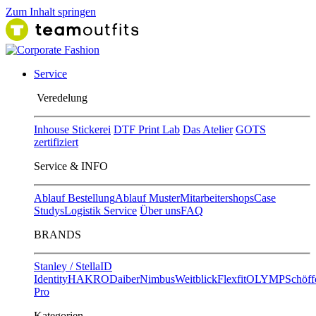
Zum Inhalt springen
Service
Ver​edelung
Inhouse Stickerei
DTF Print Lab
Das Atelier
GOTS
zertifiziert
Service & INFO
Ablauf Bestellung
Ablauf Muster
Mitarbeitershops
Case
Studys
Logistik Service
Über uns
FAQ
BRANDS
Stanley / Stella
ID
Identity
HAKRO
Daiber
Nimbus
Weitblick
Flexfit
OLYMP
Schöff
Pro
Kategorien