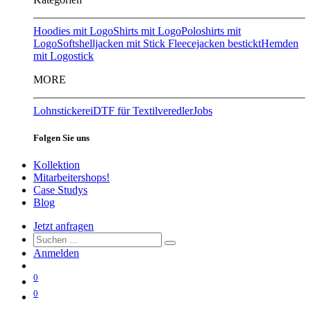
Hoodies mit Logo
Shirts mit Logo
Poloshirts mit
Logo
Softshelljacken mit Stick
Fleecejacken bestickt
Hemden
mit Logostick
MORE
Lohnstickerei
DTF für Textilveredler
Jobs
Folgen Sie uns
Kollektion
Mitarbeitershops!
Case Studys
Blog
Jetzt anfragen
Anmelden
0
0