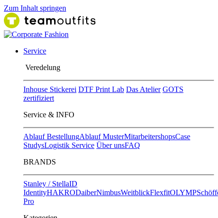
Zum Inhalt springen
Service
Ver​edelung
Inhouse Stickerei
DTF Print Lab
Das Atelier
GOTS
zertifiziert
Service & INFO
Ablauf Bestellung
Ablauf Muster
Mitarbeitershops
Case
Studys
Logistik Service
Über uns
FAQ
BRANDS
Stanley / Stella
ID
Identity
HAKRO
Daiber
Nimbus
Weitblick
Flexfit
OLYMP
Schöff
Pro
Kategorien