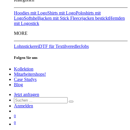
Hoodies mit Logo
Shirts mit Logo
Poloshirts mit
Logo
Softshelljacken mit Stick
Fleecejacken bestickt
Hemden
mit Logostick
MORE
Lohnstickerei
DTF für Textilveredler
Jobs
Folgen Sie uns
Kollektion
Mitarbeitershops!
Case Studys
Blog
Jetzt anfragen
Anmelden
0
0