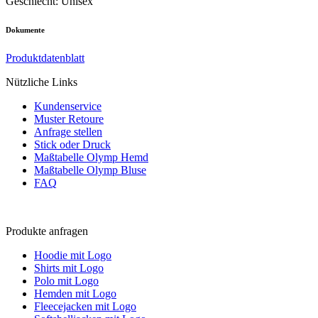
Geschlecht
:
Unisex
Dokumente
Produktdatenblatt
Nützliche Links
Kundenservice
Muster Retoure
Anfrage stellen
Stick oder Druck
Maßtabelle Olymp Hemd
Maßtabelle Olymp Bluse
FAQ
Produkte anfragen
Hoodie mit Logo
Shirts mit Logo
Polo mit Logo
Hemden mit Logo
Fleecejacken mit Logo