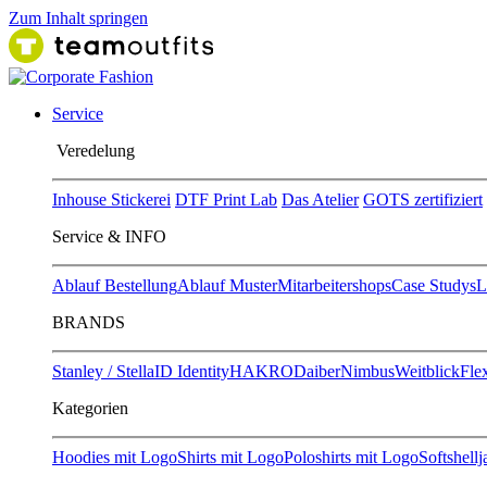
Zum Inhalt springen
Service
Ver​edelung
Inhouse Stickerei
DTF Print Lab
Das Atelier
GOTS zertifiziert
Service & INFO
Ablauf Bestellung
Ablauf Muster
Mitarbeitershops
Case Studys
L
BRANDS
Stanley / Stella
ID Identity
HAKRO
Daiber
Nimbus
Weitblick
Flex
Kategorien
Hoodies mit Logo
Shirts mit Logo
Poloshirts mit Logo
Softshell