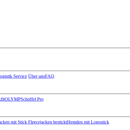
ogistik Service
Über uns
FAQ
fit
OLYMP
Schöffel Pro
jacken mit Stick
Fleecejacken bestickt
Hemden mit Logostick