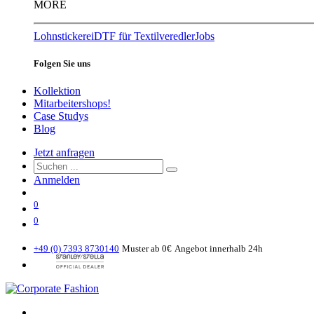
MORE
Lohnstickerei
DTF für Textilveredler
Jobs
Folgen Sie uns
Kollektion
Mitarbeitershops!
Case Studys
Blog
Jetzt anfragen
Anmelden
0
0
+49 (0) 7393 8730140
Muster ab 0€
Angebot innerhalb 24h