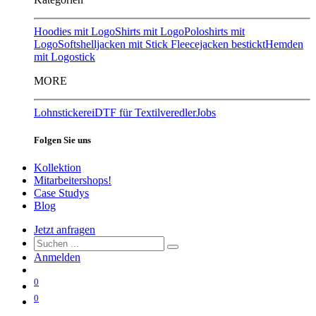
Hoodies mit Logo
Shirts mit Logo
Poloshirts mit
Logo
Softshelljacken mit Stick
Fleecejacken bestickt
Hemden
mit Logostick
MORE
Lohnstickerei
DTF für Textilveredler
Jobs
Folgen Sie uns
Kollektion
Mitarbeitershops!
Case Studys
Blog
Jetzt anfragen
Anmelden
0
0