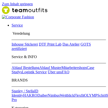
Zum Inhalt springen
Service
Ver​edelung
Inhouse Stickerei
DTF Print Lab
Das Atelier
GOTS
zertifiziert
Service & INFO
Ablauf Bestellung
Ablauf Muster
Mitarbeitershops
Case
Studys
Logistik Service
Über uns
FAQ
BRANDS
Stanley / Stella
ID
Identity
HAKRO
Daiber
Nimbus
Weitblick
Flexfit
OLYMP
Schöff
Pro
Kategorien