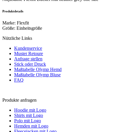
Produktdetails
Marke
:
Flexfit
Größe
:
Einheitsgröße
Nützliche Links
Kundenservice
Muster Retoure
Anfrage stellen
Stick oder Druck
Maßtabelle Olymp Hemd
Maßtabelle Olymp Bluse
FAQ
Produkte anfragen
Hoodie mit Logo
Shirts mit Logo
Polo mit Logo
Hemden mit Logo
Fleecejacken mit Logo