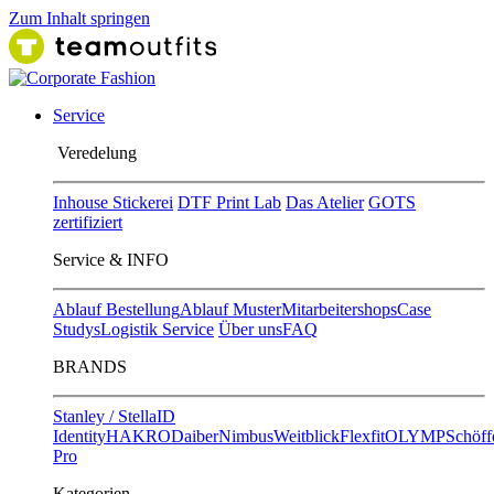
Zum Inhalt springen
Service
Ver​edelung
Inhouse Stickerei
DTF Print Lab
Das Atelier
GOTS
zertifiziert
Service & INFO
Ablauf Bestellung
Ablauf Muster
Mitarbeitershops
Case
Studys
Logistik Service
Über uns
FAQ
BRANDS
Stanley / Stella
ID
Identity
HAKRO
Daiber
Nimbus
Weitblick
Flexfit
OLYMP
Schöff
Pro
Kategorien