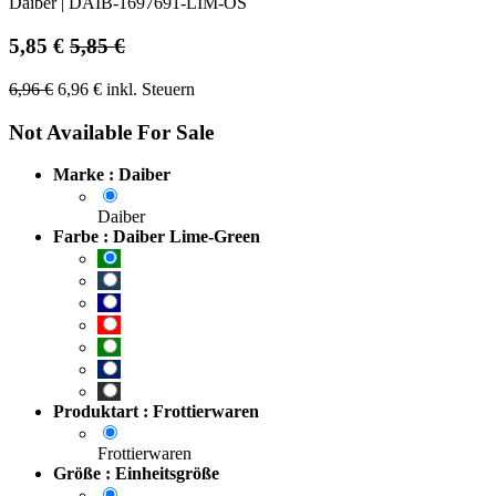
Daiber
|
DAIB-1697691-LIM-OS
5,85
€
5,85
€
6,96
€
6,96
€
inkl. Steuern
Not Available For Sale
Marke : Daiber
Daiber
Farbe : Daiber Lime-Green
Produktart : Frottierwaren
Frottierwaren
Größe : Einheitsgröße