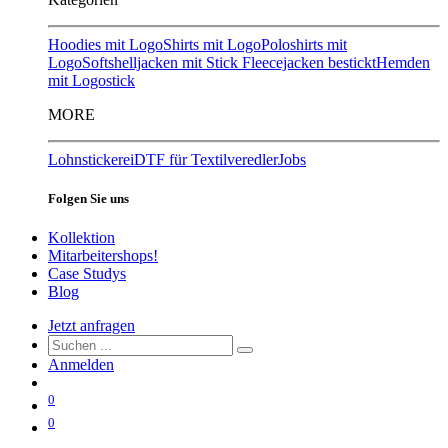
Hoodies mit Logo
Shirts mit Logo
Poloshirts mit
Logo
Softshelljacken mit Stick
Fleecejacken bestickt
Hemden
mit Logostick
MORE
Lohnstickerei
DTF für Textilveredler
Jobs
Folgen Sie uns
Kollektion
Mitarbeitershops!
Case Studys
Blog
Jetzt anfragen
Anmelden
0
0