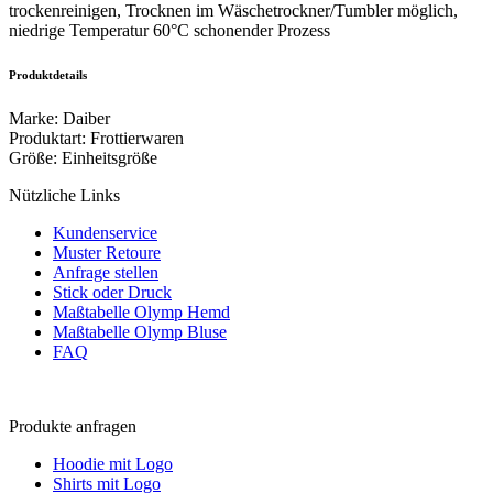
trockenreinigen, Trocknen im Wäschetrockner/Tumbler möglich,
niedrige Temperatur 60°C schonender Prozess
Produktdetails
Marke
:
Daiber
Produktart
:
Frottierwaren
Größe
:
Einheitsgröße
Nützliche Links
Kundenservice
Muster Retoure
Anfrage stellen
Stick oder Druck
Maßtabelle Olymp Hemd
Maßtabelle Olymp Bluse
FAQ
Produkte anfragen
Hoodie mit Logo
Shirts mit Logo