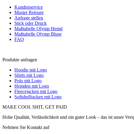
Kundenservice
Muster Retoure
Anfrage stellen
Stick oder Druck
Maßtabelle Olymp Hemd
Maßtabelle Olymp Bluse
FAQ
Produkte anfragen
Hoodie mit Logo
Shirts mit Logo
Polo mit Logo
Hemden mit Logo
Fleecejacken mit Logo
Softshelljacken mit Logo
MAKE COOL SHIT, GET PAID
Hohe Qualität, Verlässlichkeit und ein guter Look – das ist unser Vers
Nehmen Sie Kontakt auf