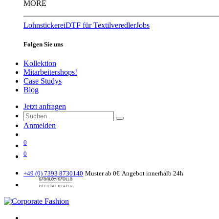
MORE
Lohnstickerei
DTF für Textilveredler
Jobs
Folgen Sie uns
Kollektion
Mitarbeitershops!
Case Studys
Blog
Jetzt anfragen
Anmelden
0
0
+49 (0) 7393 8730140
Muster ab 0€
Angebot innerhalb 24h