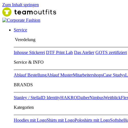
Zum Inhalt springen
Service
Ver​edelung
Inhouse Stickerei
DTF Print Lab
Das Atelier
GOTS zertifiziert
Service & INFO
Ablauf Bestellung
Ablauf Muster
Mitarbeitershops
Case Studys
L
BRANDS
Stanley / Stella
ID Identity
HAKRO
Daiber
Nimbus
Weitblick
Flex
Kategorien
Hoodies mit Logo
Shirts mit Logo
Poloshirts mit Logo
Softshell