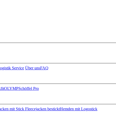
ogistik Service
Über uns
FAQ
fit
OLYMP
Schöffel Pro
jacken mit Stick
Fleecejacken bestickt
Hemden mit Logostick