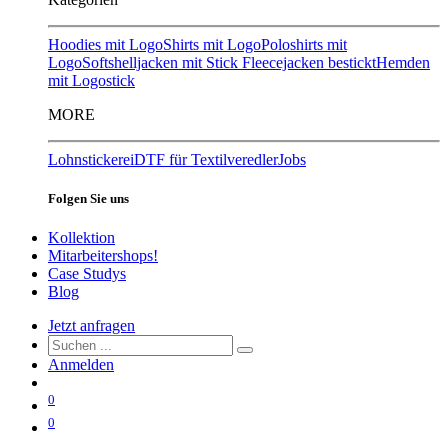
Hoodies mit Logo
Shirts mit Logo
Poloshirts mit
Logo
Softshelljacken mit Stick
Fleecejacken bestickt
Hemden
mit Logostick
MORE
Lohnstickerei
DTF für Textilveredler
Jobs
Folgen Sie uns
Kollektion
Mitarbeitershops!
Case Studys
Blog
Jetzt anfragen
Anmelden
0
0