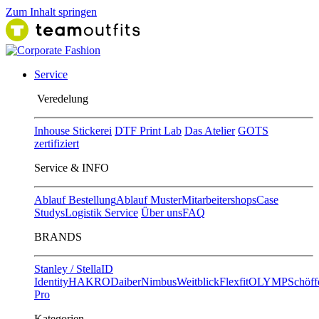
Zum Inhalt springen
Service
Ver​edelung
Inhouse Stickerei
DTF Print Lab
Das Atelier
GOTS
zertifiziert
Service & INFO
Ablauf Bestellung
Ablauf Muster
Mitarbeitershops
Case
Studys
Logistik Service
Über uns
FAQ
BRANDS
Stanley / Stella
ID
Identity
HAKRO
Daiber
Nimbus
Weitblick
Flexfit
OLYMP
Schöff
Pro
Kategorien