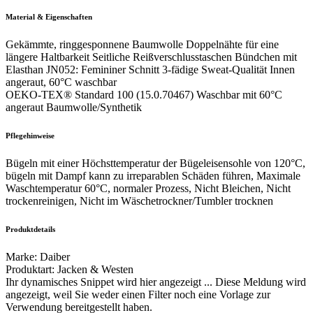
Material & Eigenschaften
Gekämmte, ringgesponnene Baumwolle Doppelnähte für eine
längere Haltbarkeit Seitliche Reißverschlusstaschen Bündchen mit
Elasthan JN052: Femininer Schnitt 3-fädige Sweat-Qualität Innen
angeraut, 60°C waschbar
OEKO-TEX® Standard 100 (15.0.70467) Waschbar mit 60°C
angeraut Baumwolle/Synthetik
Pflegehinweise
Bügeln mit einer Höchsttemperatur der Bügeleisensohle von 120°C,
bügeln mit Dampf kann zu irreparablen Schäden führen, Maximale
Waschtemperatur 60°C, normaler Prozess, Nicht Bleichen, Nicht
trockenreinigen, Nicht im Wäschetrockner/Tumbler trocknen
Produktdetails
Marke
:
Daiber
Produktart
:
Jacken & Westen
Ihr dynamisches Snippet wird hier angezeigt ... Diese Meldung wird
angezeigt, weil Sie weder einen Filter noch eine Vorlage zur
Verwendung bereitgestellt haben.