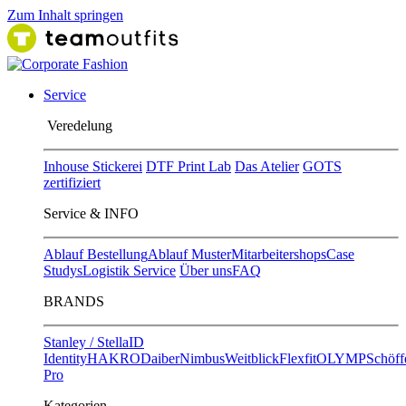
Zum Inhalt springen
Service
Ver​edelung
Inhouse Stickerei
DTF Print Lab
Das Atelier
GOTS
zertifiziert
Service & INFO
Ablauf Bestellung
Ablauf Muster
Mitarbeitershops
Case
Studys
Logistik Service
Über uns
FAQ
BRANDS
Stanley / Stella
ID
Identity
HAKRO
Daiber
Nimbus
Weitblick
Flexfit
OLYMP
Schöff
Pro
Kategorien