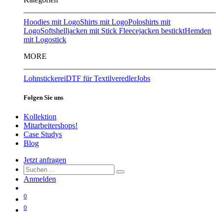
Hoodies mit Logo
Shirts mit Logo
Poloshirts mit
Logo
Softshelljacken mit Stick
Fleecejacken bestickt
Hemden
mit Logostick
MORE
Lohnstickerei
DTF für Textilveredler
Jobs
Folgen Sie uns
Kollektion
Mitarbeitershops!
Case Studys
Blog
Jetzt anfragen
Anmelden
0
0