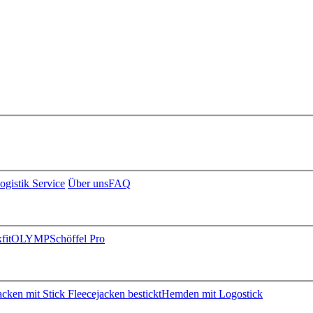
ogistik Service
Über uns
FAQ
fit
OLYMP
Schöffel Pro
jacken mit Stick
Fleecejacken bestickt
Hemden mit Logostick