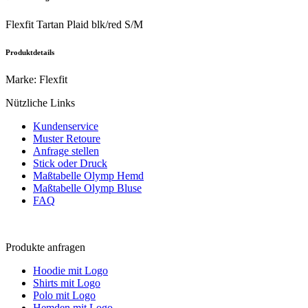
Flexfit Tartan Plaid blk/red S/M
Produktdetails
Marke
:
Flexfit
Nützliche Links
Kundenservice
Muster Retoure
Anfrage stellen
Stick oder Druck
Maßtabelle Olymp Hemd
Maßtabelle Olymp Bluse
FAQ
Produkte anfragen
Hoodie mit Logo
Shirts mit Logo
Polo mit Logo
Hemden mit Logo