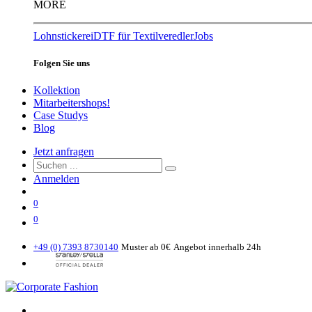
MORE
Lohnstickerei
DTF für Textilveredler
Jobs
Folgen Sie uns
Kollektion
Mitarbeitershops!
Case Studys
Blog
Jetzt anfragen
Anmelden
0
0
+49 (0) 7393 8730140
Muster ab 0€
Angebot innerhalb 24h