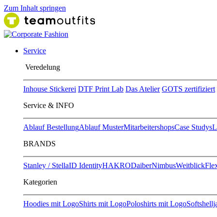
Zum Inhalt springen
Service
Ver​edelung
Inhouse Stickerei
DTF Print Lab
Das Atelier
GOTS zertifiziert
Service & INFO
Ablauf Bestellung
Ablauf Muster
Mitarbeitershops
Case Studys
L
BRANDS
Stanley / Stella
ID Identity
HAKRO
Daiber
Nimbus
Weitblick
Flex
Kategorien
Hoodies mit Logo
Shirts mit Logo
Poloshirts mit Logo
Softshell