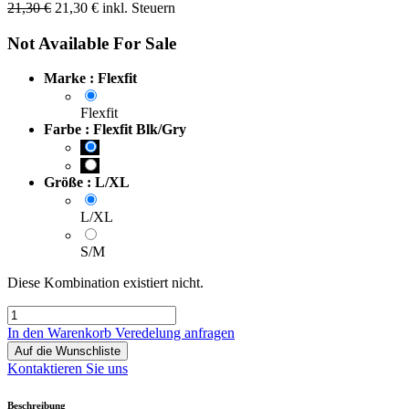
21,30
€
21,30
€
inkl. Steuern
Not Available For Sale
Marke : Flexfit
Flexfit
Farbe : Flexfit Blk/Gry
Größe : L/XL
L/XL
S/M
Diese Kombination existiert nicht.
In den Warenkorb
Veredelung anfragen
Auf die Wunschliste
Kontaktieren Sie uns
Beschreibung