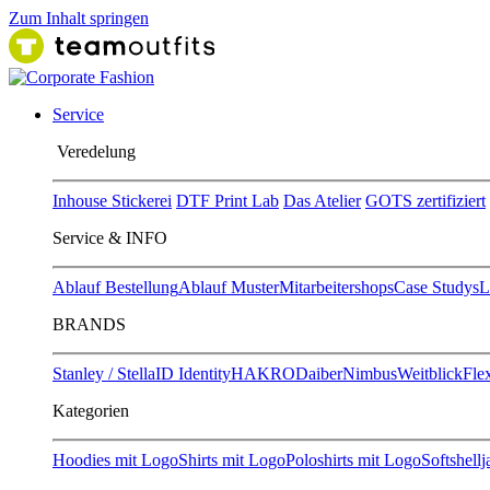
Zum Inhalt springen
Service
Ver​edelung
Inhouse Stickerei
DTF Print Lab
Das Atelier
GOTS zertifiziert
Service & INFO
Ablauf Bestellung
Ablauf Muster
Mitarbeitershops
Case Studys
L
BRANDS
Stanley / Stella
ID Identity
HAKRO
Daiber
Nimbus
Weitblick
Flex
Kategorien
Hoodies mit Logo
Shirts mit Logo
Poloshirts mit Logo
Softshell