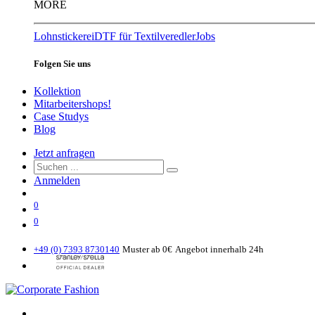
MORE
Lohnstickerei
DTF für Textilveredler
Jobs
Folgen Sie uns
Kollektion
Mitarbeitershops!
Case Studys
Blog
Jetzt anfragen
Anmelden
0
0
+49 (0) 7393 8730140
Muster ab 0€
Angebot innerhalb 24h