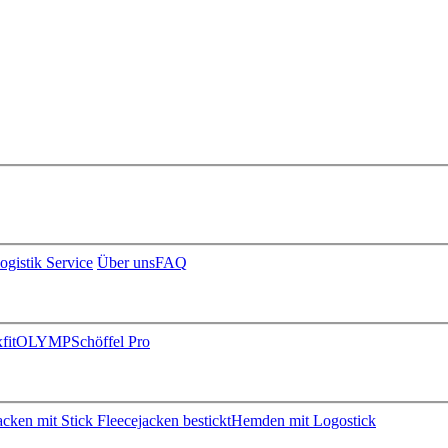
ogistik Service
Über uns
FAQ
fit
OLYMP
Schöffel Pro
jacken mit Stick
Fleecejacken bestickt
Hemden mit Logostick