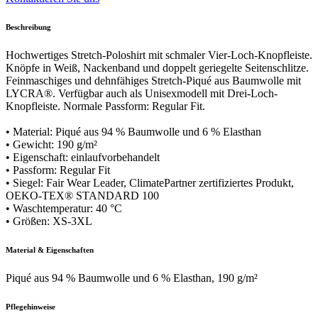
Beschreibung
Hochwertiges Stretch-Poloshirt mit schmaler Vier-Loch-Knopfleiste.
Knöpfe in Weiß, Nackenband und doppelt geriegelte Seitenschlitze.
Feinmaschiges und dehnfähiges Stretch-Piqué aus Baumwolle mit
LYCRA®. Verfügbar auch als Unisexmodell mit Drei-Loch-
Knopfleiste. Normale Passform: Regular Fit.
• Material: Piqué aus 94 % Baumwolle und 6 % Elasthan
• Gewicht: 190 g/m²
• Eigenschaft: einlaufvorbehandelt
• Passform: Regular Fit
• Siegel: Fair Wear Leader, ClimatePartner zertifiziertes Produkt,
OEKO-TEX® STANDARD 100
• Waschtemperatur: 40 °C
• Größen: XS-3XL
Material & Eigenschaften
Piqué aus 94 % Baumwolle und 6 % Elasthan, 190 g/m²
Pflegehinweise