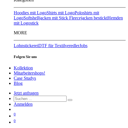
Hoodies mit Logo
Shirts mit Logo
Poloshirts mit
Logo
Softshelljacken mit Stick
Fleecejacken bestickt
Hemden
mit Logostick
MORE
Lohnstickerei
DTF für Textilveredler
Jobs
Folgen Sie uns
Kollektion
Mitarbeitershops!
Case Studys
Blog
Jetzt anfragen
Anmelden
0
0