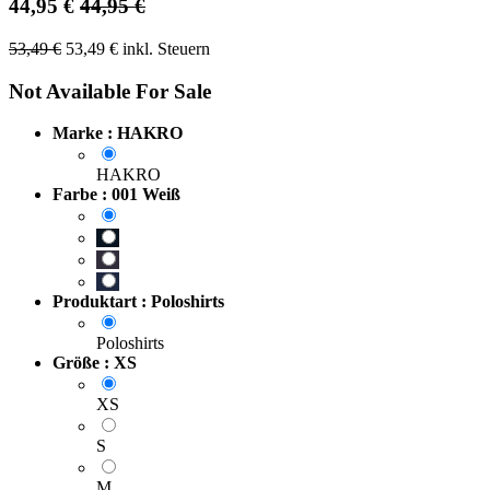
44,95
€
44,95
€
53,49
€
53,49
€
inkl. Steuern
Not Available For Sale
Marke : HAKRO
HAKRO
Farbe : 001 Weiß
Produktart : Poloshirts
Poloshirts
Größe : XS
XS
S
M