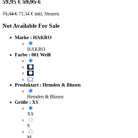
59,95
€
59,95
€
71,34
€
71,34
€
inkl. Steuern
Not Available For Sale
Marke : HAKRO
HAKRO
Farbe : 001 Weiß
Produktart : Hemden & Blusen
Hemden & Blusen
Größe : XS
XS
S
M