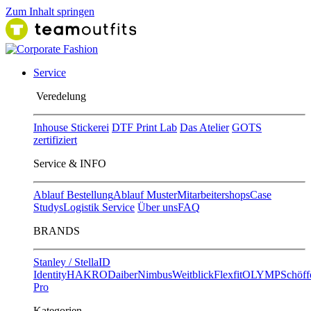
Zum Inhalt springen
Service
Ver​edelung
Inhouse Stickerei
DTF Print Lab
Das Atelier
GOTS
zertifiziert
Service & INFO
Ablauf Bestellung
Ablauf Muster
Mitarbeitershops
Case
Studys
Logistik Service
Über uns
FAQ
BRANDS
Stanley / Stella
ID
Identity
HAKRO
Daiber
Nimbus
Weitblick
Flexfit
OLYMP
Schöff
Pro
Kategorien