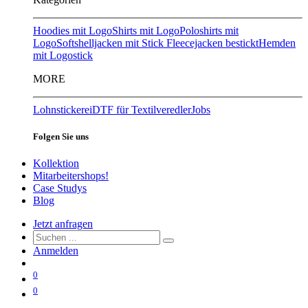
Hoodies mit Logo
Shirts mit Logo
Poloshirts mit
Logo
Softshelljacken mit Stick
Fleecejacken bestickt
Hemden
mit Logostick
MORE
Lohnstickerei
DTF für Textilveredler
Jobs
Folgen Sie uns
Kollektion
Mitarbeitershops!
Case Studys
Blog
Jetzt anfragen
Anmelden
0
0