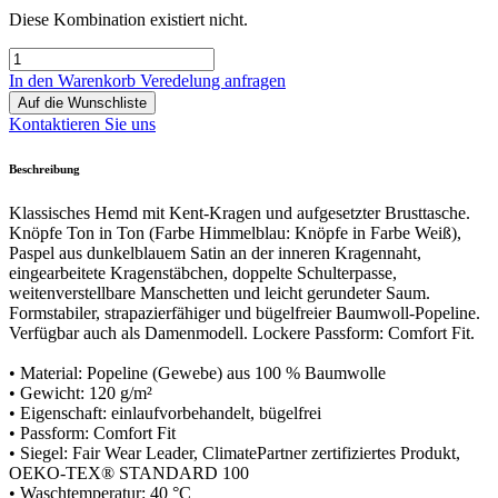
Diese Kombination existiert nicht.
In den Warenkorb
Veredelung anfragen
Auf die Wunschliste
Kontaktieren Sie uns
Beschreibung
Klassisches Hemd mit Kent-Kragen und aufgesetzter Brusttasche.
Knöpfe Ton in Ton (Farbe Himmelblau: Knöpfe in Farbe Weiß),
Paspel aus dunkelblauem Satin an der inneren Kragennaht,
eingearbeitete Kragenstäbchen, doppelte Schulterpasse,
weitenverstellbare Manschetten und leicht gerundeter Saum.
Formstabiler, strapazierfähiger und bügelfreier Baumwoll-Popeline.
Verfügbar auch als Damenmodell. Lockere Passform: Comfort Fit.
• Material: Popeline (Gewebe) aus 100 % Baumwolle
• Gewicht: 120 g/m²
• Eigenschaft: einlaufvorbehandelt, bügelfrei
• Passform: Comfort Fit
• Siegel: Fair Wear Leader, ClimatePartner zertifiziertes Produkt,
OEKO-TEX® STANDARD 100
• Waschtemperatur: 40 °C