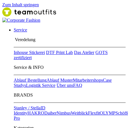
Zum Inhalt springen
Service
Ver​edelung
Inhouse Stickerei
DTF Print Lab
Das Atelier
GOTS
zertifiziert
Service & INFO
Ablauf Bestellung
Ablauf Muster
Mitarbeitershops
Case
Studys
Logistik Service
Über uns
FAQ
BRANDS
Stanley / Stella
ID
Identity
HAKRO
Daiber
Nimbus
Weitblick
Flexfit
OLYMP
Schöff
Pro
Kategorien