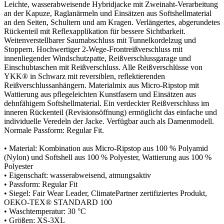
Leichte, wasserabweisende Hybridjacke mit Zweinaht-Verarbeitung
an der Kapuze, Raglanärmeln und Einsätzen aus Softshellmaterial
an den Seiten, Schultern und am Kragen. Verlängertes, abgerundetes
Rückenteil mit Reflexapplikation für bessere Sichtbarkeit.
Weitenverstellbarer Saumabschluss mit Tunnelkordelzug und
Stoppern. Hochwertiger 2-Wege-Frontreißverschluss mit
innenliegender Windschutzpatte, Reißverschlussgarage und
Einschubtaschen mit Reißverschluss. Alle Reißverschlüsse von
YKK® in Schwarz mit reversiblen, reflektierenden
Reißverschlussanhängern. Materialmix aus Micro-Ripstop mit
Wattierung aus pflegeleichten Kunstfasern und Einsätzen aus
dehnfähigem Softshellmaterial. Ein verdeckter Reißverschluss im
inneren Rückenteil (Revisionsöffnung) ermöglicht das einfache und
individuelle Veredeln der Jacke. Verfügbar auch als Damenmodell.
Normale Passform: Regular Fit.
• Material: Kombination aus Micro-Ripstop aus 100 % Polyamid
(Nylon) und Softshell aus 100 % Polyester, Wattierung aus 100 %
Polyester
• Eigenschaft: wasserabweisend, atmungsaktiv
• Passform: Regular Fit
• Siegel: Fair Wear Leader, ClimatePartner zertifiziertes Produkt,
OEKO-TEX® STANDARD 100
• Waschtemperatur: 30 °C
• Größen: XS-3XL