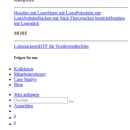
Hoodies mit Logo
Shirts mit Logo
Poloshirts mit
Logo
Softshelljacken mit Stick
Fleecejacken bestickt
Hemden
mit Logostick
MORE
Lohnstickerei
DTF für Textilveredler
Jobs
Folgen Sie uns
Kollektion
Mitarbeitershops!
Case Studys
Blog
Jetzt anfragen
Anmelden
0
0