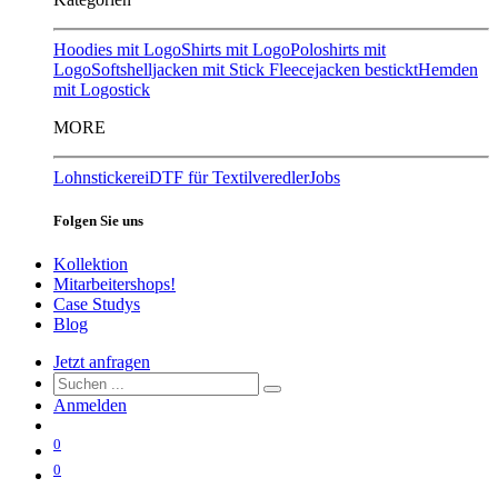
Hoodies mit Logo
Shirts mit Logo
Poloshirts mit
Logo
Softshelljacken mit Stick
Fleecejacken bestickt
Hemden
mit Logostick
MORE
Lohnstickerei
DTF für Textilveredler
Jobs
Folgen Sie uns
Kollektion
Mitarbeitershops!
Case Studys
Blog
Jetzt anfragen
Anmelden
0
0