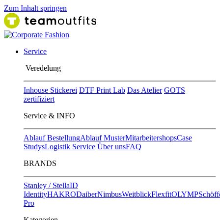
Zum Inhalt springen
Service
Ver​edelung
Inhouse Stickerei
DTF Print Lab
Das Atelier
GOTS
zertifiziert
Service & INFO
Ablauf Bestellung
Ablauf Muster
Mitarbeitershops
Case
Studys
Logistik Service
Über uns
FAQ
BRANDS
Stanley / Stella
ID
Identity
HAKRO
Daiber
Nimbus
Weitblick
Flexfit
OLYMP
Schöff
Pro
Kategorien