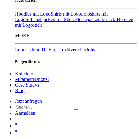
Hoodies mit Logo
Shirts mit Logo
Poloshirts mit
Logo
Softshelljacken mit Stick
Fleecejacken bestickt
Hemden
mit Logostick
MORE
Lohnstickerei
DTF für Textilveredler
Jobs
Folgen Sie uns
Kollektion
Mitarbeitershops!
Case Studys
Blog
Jetzt anfragen
Anmelden
0
0