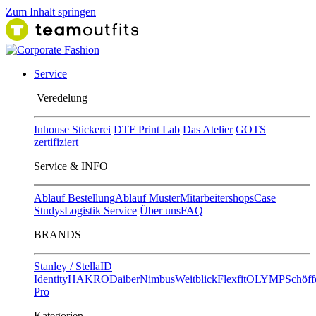
Zum Inhalt springen
Service
Ver​edelung
Inhouse Stickerei
DTF Print Lab
Das Atelier
GOTS
zertifiziert
Service & INFO
Ablauf Bestellung
Ablauf Muster
Mitarbeitershops
Case
Studys
Logistik Service
Über uns
FAQ
BRANDS
Stanley / Stella
ID
Identity
HAKRO
Daiber
Nimbus
Weitblick
Flexfit
OLYMP
Schöff
Pro
Kategorien