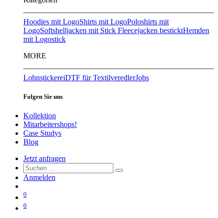
Hoodies mit Logo
Shirts mit Logo
Poloshirts mit
Logo
Softshelljacken mit Stick
Fleecejacken bestickt
Hemden
mit Logostick
MORE
Lohnstickerei
DTF für Textilveredler
Jobs
Folgen Sie uns
Kollektion
Mitarbeitershops!
Case Studys
Blog
Jetzt anfragen
Anmelden
0
0