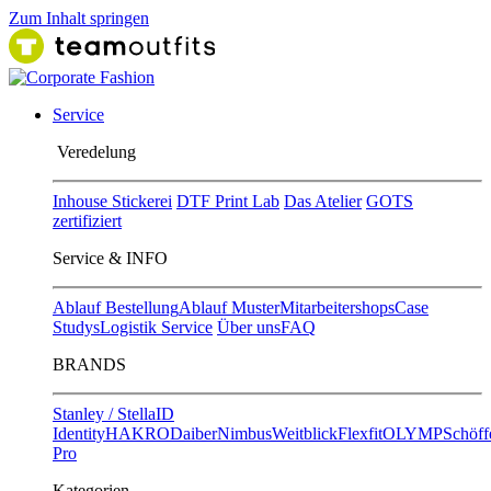
Zum Inhalt springen
Service
Ver​edelung
Inhouse Stickerei
DTF Print Lab
Das Atelier
GOTS
zertifiziert
Service & INFO
Ablauf Bestellung
Ablauf Muster
Mitarbeitershops
Case
Studys
Logistik Service
Über uns
FAQ
BRANDS
Stanley / Stella
ID
Identity
HAKRO
Daiber
Nimbus
Weitblick
Flexfit
OLYMP
Schöff
Pro
Kategorien