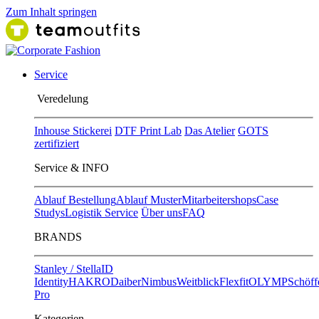
Zum Inhalt springen
Service
Ver​edelung
Inhouse Stickerei
DTF Print Lab
Das Atelier
GOTS
zertifiziert
Service & INFO
Ablauf Bestellung
Ablauf Muster
Mitarbeitershops
Case
Studys
Logistik Service
Über uns
FAQ
BRANDS
Stanley / Stella
ID
Identity
HAKRO
Daiber
Nimbus
Weitblick
Flexfit
OLYMP
Schöff
Pro
Kategorien