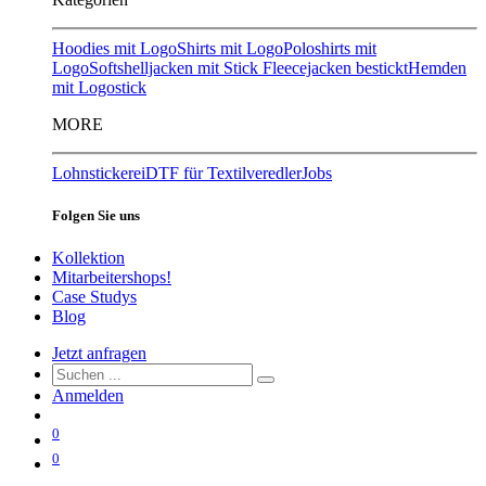
Hoodies mit Logo
Shirts mit Logo
Poloshirts mit
Logo
Softshelljacken mit Stick
Fleecejacken bestickt
Hemden
mit Logostick
MORE
Lohnstickerei
DTF für Textilveredler
Jobs
Folgen Sie uns
Kollektion
Mitarbeitershops!
Case Studys
Blog
Jetzt anfragen
Anmelden
0
0