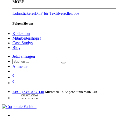
MORE
Lohnstickerei
DTF für Textilveredler
Jobs
Folgen Sie uns
Kollektion
Mitarbeitershops!
Case Studys
Blog
Jetzt anfragen
Anmelden
0
0
+49 (0) 7393 8730140
Muster ab 0€
Angebot innerhalb 24h