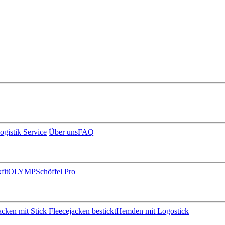
ogistik Service
Über uns
FAQ
fit
OLYMP
Schöffel Pro
jacken mit Stick
Fleecejacken bestickt
Hemden mit Logostick