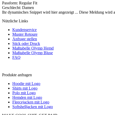
Passform
:
Regular Fit
Geschlecht
:
Damen
Ihr dynamisches Snippet wird hier angezeigt ... Diese Meldung wird a
Nützliche Links
Kundenservice
Muster Retoure
Anfrage stellen
Stick oder Druck
Maßtabelle Olymp Hemd
Maßtabelle Olymp Bluse
FAQ
Produkte anfragen
Hoodie mit Logo
Shirts mit Logo
Polo mit Logo
Hemden mit Logo
Fleecejacken mit Logo
Softshelljacken mit Logo