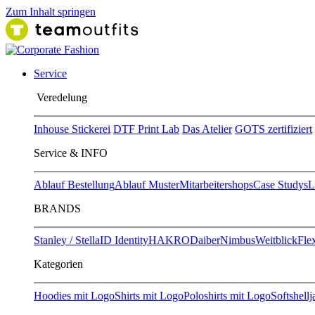
Zum Inhalt springen
Service
Ver​edelung
Inhouse Stickerei
DTF Print Lab
Das Atelier
GOTS zertifiziert
Service & INFO
Ablauf Bestellung
Ablauf Muster
Mitarbeitershops
Case Studys
L
BRANDS
Stanley / Stella
ID Identity
HAKRO
Daiber
Nimbus
Weitblick
Flex
Kategorien
Hoodies mit Logo
Shirts mit Logo
Poloshirts mit Logo
Softshell