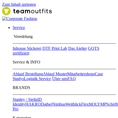
Zum Inhalt springen
Service
Ver​edelung
Inhouse Stickerei
DTF Print Lab
Das Atelier
GOTS
zertifiziert
Service & INFO
Ablauf Bestellung
Ablauf Muster
Mitarbeitershops
Case
Studys
Logistik Service
Über uns
FAQ
BRANDS
Stanley / Stella
ID
Identity
HAKRO
Daiber
Nimbus
Weitblick
Flexfit
OLYMP
Schöff
Pro
Kategorien