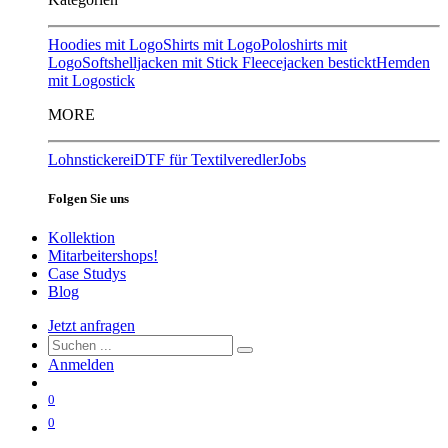
Hoodies mit Logo
Shirts mit Logo
Poloshirts mit
Logo
Softshelljacken mit Stick
Fleecejacken bestickt
Hemden
mit Logostick
MORE
Lohnstickerei
DTF für Textilveredler
Jobs
Folgen Sie uns
Kollektion
Mitarbeitershops!
Case Studys
Blog
Jetzt anfragen
Anmelden
0
0