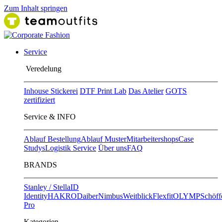
Zum Inhalt springen
Service
Ver​edelung
Inhouse Stickerei
DTF Print Lab
Das Atelier
GOTS
zertifiziert
Service & INFO
Ablauf Bestellung
Ablauf Muster
Mitarbeitershops
Case
Studys
Logistik Service
Über uns
FAQ
BRANDS
Stanley / Stella
ID
Identity
HAKRO
Daiber
Nimbus
Weitblick
Flexfit
OLYMP
Schöff
Pro
Kategorien