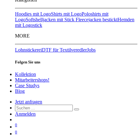
Hoodies mit Logo
Shirts mit Logo
Poloshirts mit
Logo
Softshelljacken mit Stick
Fleecejacken bestickt
Hemden
mit Logostick
MORE
Lohnstickerei
DTF für Textilveredler
Jobs
Folgen Sie uns
Kollektion
Mitarbeitershops!
Case Studys
Blog
Jetzt anfragen
Anmelden
0
0