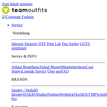
Zum Inhalt springen
Service
Ver​edelung
Inhouse Stickerei
DTF Print Lab
Das Atelier
GOTS
zertifiziert
Service & INFO
Ablauf Bestellung
Ablauf Muster
Mitarbeitershops
Case
Studys
Logistik Service
Über uns
FAQ
BRANDS
Stanley / Stella
ID
Identity
HAKRO
Daiber
Nimbus
Weitblick
Flexfit
OLYMP
Schöff
Pro
Kategorien