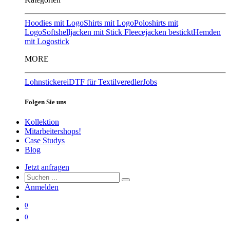
Hoodies mit Logo
Shirts mit Logo
Poloshirts mit
Logo
Softshelljacken mit Stick
Fleecejacken bestickt
Hemden
mit Logostick
MORE
Lohnstickerei
DTF für Textilveredler
Jobs
Folgen Sie uns
Kollektion
Mitarbeitershops!
Case Studys
Blog
Jetzt anfragen
Anmelden
0
0