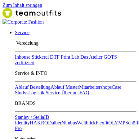
Zum Inhalt springen
Service
Ver​edelung
Inhouse Stickerei
DTF Print Lab
Das Atelier
GOTS
zertifiziert
Service & INFO
Ablauf Bestellung
Ablauf Muster
Mitarbeitershops
Case
Studys
Logistik Service
Über uns
FAQ
BRANDS
Stanley / Stella
ID
Identity
HAKRO
Daiber
Nimbus
Weitblick
Flexfit
OLYMP
Schöff
Pro
Kategorien