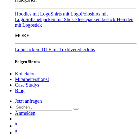
Hoodies mit Logo
Shirts mit Logo
Poloshirts mit
Logo
Softshelljacken mit Stick
Fleecejacken bestickt
Hemden
mit Logostick
MORE
Lohnstickerei
DTF für Textilveredler
Jobs
Folgen Sie uns
Kollektion
Mitarbeitershops!
Case Studys
Blog
Jetzt anfragen
Anmelden
0
0