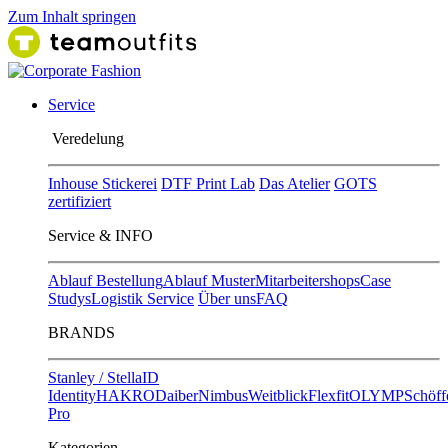
Zum Inhalt springen
Service
Ver​edelung
Inhouse Stickerei
DTF Print Lab
Das Atelier
GOTS
zertifiziert
Service & INFO
Ablauf Bestellung
Ablauf Muster
Mitarbeitershops
Case
Studys
Logistik Service
Über uns
FAQ
BRANDS
Stanley / Stella
ID
Identity
HAKRO
Daiber
Nimbus
Weitblick
Flexfit
OLYMP
Schöff
Pro
Kategorien