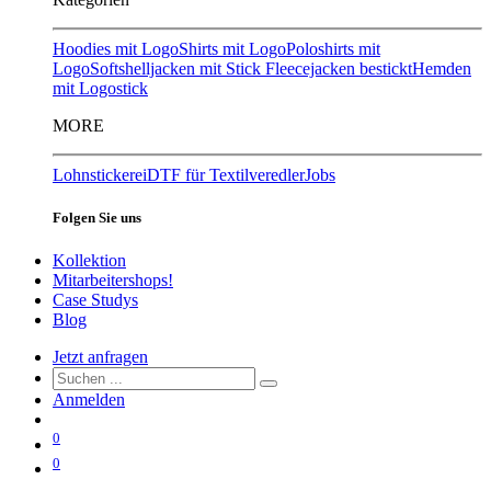
Hoodies mit Logo
Shirts mit Logo
Poloshirts mit
Logo
Softshelljacken mit Stick
Fleecejacken bestickt
Hemden
mit Logostick
MORE
Lohnstickerei
DTF für Textilveredler
Jobs
Folgen Sie uns
Kollektion
Mitarbeitershops!
Case Studys
Blog
Jetzt anfragen
Anmelden
0
0