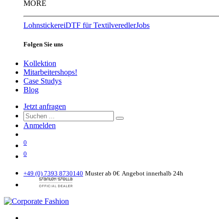
MORE
Lohnstickerei
DTF für Textilveredler
Jobs
Folgen Sie uns
Kollektion
Mitarbeitershops!
Case Studys
Blog
Jetzt anfragen
Anmelden
0
0
+49 (0) 7393 8730140
Muster ab 0€
Angebot innerhalb 24h