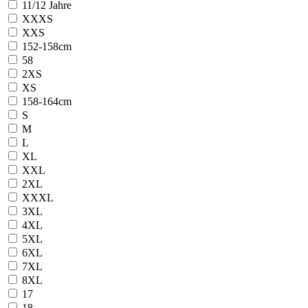
11/12 Jahre
XXXS
XXS
152-158cm
58
2XS
XS
158-164cm
S
M
L
XL
XXL
2XL
XXXL
3XL
4XL
5XL
6XL
7XL
8XL
17
18