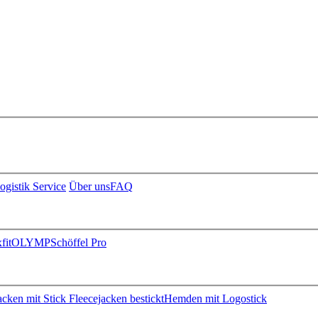
ogistik Service
Über uns
FAQ
fit
OLYMP
Schöffel Pro
jacken mit Stick
Fleecejacken bestickt
Hemden mit Logostick