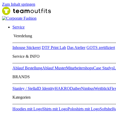
Zum Inhalt springen
Service
Ver​edelung
Inhouse Stickerei
DTF Print Lab
Das Atelier
GOTS zertifiziert
Service & INFO
Ablauf Bestellung
Ablauf Muster
Mitarbeitershops
Case Studys
L
BRANDS
Stanley / Stella
ID Identity
HAKRO
Daiber
Nimbus
Weitblick
Flex
Kategorien
Hoodies mit Logo
Shirts mit Logo
Poloshirts mit Logo
Softshell