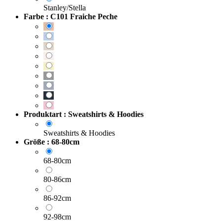
Stanley/Stella
Farbe : C101 Fraiche Peche
Produktart : Sweatshirts & Hoodies
Sweatshirts & Hoodies
Größe : 68-80cm
68-80cm
80-86cm
86-92cm
92-98cm