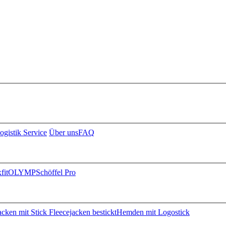
ogistik Service
Über uns
FAQ
fit
OLYMP
Schöffel Pro
jacken mit Stick
Fleecejacken bestickt
Hemden mit Logostick