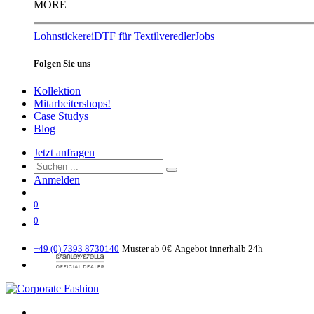
MORE
Lohnstickerei
DTF für Textilveredler
Jobs
Folgen Sie uns
Kollektion
Mitarbeitershops!
Case Studys
Blog
Jetzt anfragen
Anmelden
0
0
+49 (0) 7393 8730140
Muster ab 0€
Angebot innerhalb 24h