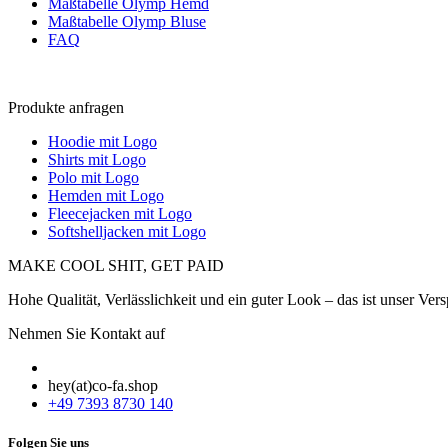
Maßtabelle Olymp Hemd
Maßtabelle Olymp Bluse
FAQ
Produkte anfragen
Hoodie mit Logo
Shirts mit Logo
Polo mit Logo
Hemden mit Logo
Fleecejacken mit Logo
Softshelljacken mit Logo
MAKE COOL SHIT, GET PAID
Hohe Qualität, Verlässlichkeit und ein guter Look – das ist unser Vers
Nehmen Sie Kontakt auf
hey(at)co-fa.shop
+49 7393 8730 140
Folgen Sie uns