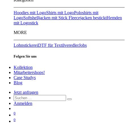
Hoodies mit Logo
Shirts mit Logo
Poloshirts mit
Logo
Softshelljacken mit Stick
Fleecejacken bestickt
Hemden
mit Logostick
MORE
Lohnstickerei
DTF für Textilveredler
Jobs
Folgen Sie uns
Kollektion
Mitarbeitershops!
Case Studys
Blog
Jetzt anfragen
Anmelden
0
0