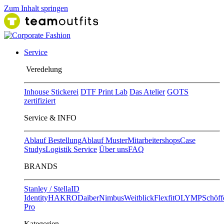
Zum Inhalt springen
Service
Ver​edelung
Inhouse Stickerei
DTF Print Lab
Das Atelier
GOTS
zertifiziert
Service & INFO
Ablauf Bestellung
Ablauf Muster
Mitarbeitershops
Case
Studys
Logistik Service
Über uns
FAQ
BRANDS
Stanley / Stella
ID
Identity
HAKRO
Daiber
Nimbus
Weitblick
Flexfit
OLYMP
Schöff
Pro
Kategorien