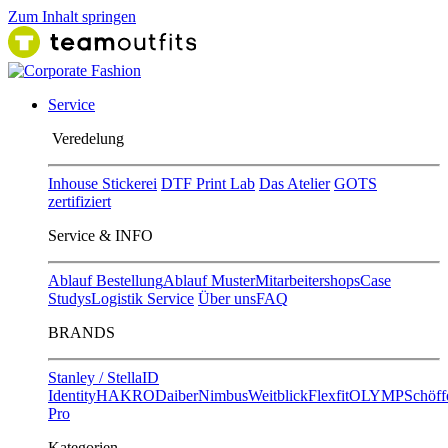
Zum Inhalt springen
Service
Ver​edelung
Inhouse Stickerei
DTF Print Lab
Das Atelier
GOTS
zertifiziert
Service & INFO
Ablauf Bestellung
Ablauf Muster
Mitarbeitershops
Case
Studys
Logistik Service
Über uns
FAQ
BRANDS
Stanley / Stella
ID
Identity
HAKRO
Daiber
Nimbus
Weitblick
Flexfit
OLYMP
Schöff
Pro
Kategorien