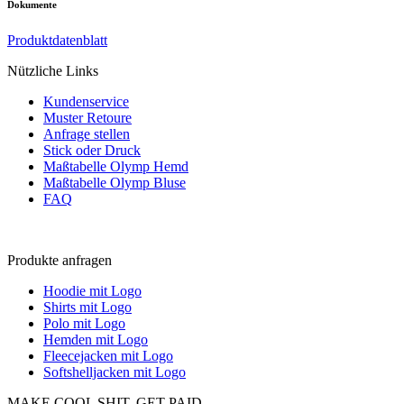
Dokumente
Produktdatenblatt
Nützliche Links
Kundenservice
Muster Retoure
Anfrage stellen
Stick oder Druck
Maßtabelle Olymp Hemd
Maßtabelle Olymp Bluse
FAQ
Produkte anfragen
Hoodie mit Logo
Shirts mit Logo
Polo mit Logo
Hemden mit Logo
Fleecejacken mit Logo
Softshelljacken mit Logo
MAKE COOL SHIT, GET PAID