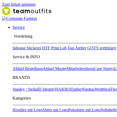
Zum Inhalt springen
Service
Ver​edelung
Inhouse Stickerei
DTF Print Lab
Das Atelier
GOTS zertifiziert
Service & INFO
Ablauf Bestellung
Ablauf Muster
Mitarbeitershops
Case Studys
L
BRANDS
Stanley / Stella
ID Identity
HAKRO
Daiber
Nimbus
Weitblick
Flex
Kategorien
Hoodies mit Logo
Shirts mit Logo
Poloshirts mit Logo
Softshell