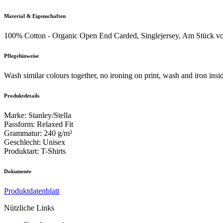
Material & Eigenschaften
100% Cotton - Organic Open End Carded, Singlejersey, Am Stück v
Pflegehinweise
Wash similar colours together, no ironing on print, wash and iron insid
Produktdetails
Marke
:
Stanley/Stella
Passform
:
Relaxed Fit
Grammatur
:
240 g/m²
Geschlecht
:
Unisex
Produktart
:
T-Shirts
Dokumente
Produktdatenblatt
Nützliche Links