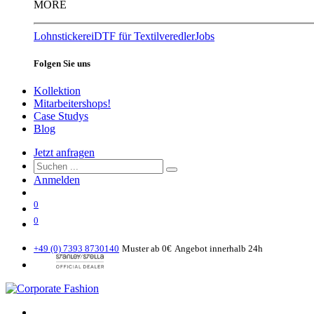
MORE
Lohnstickerei
DTF für Textilveredler
Jobs
Folgen Sie uns
Kollektion
Mitarbeitershops!
Case Studys
Blog
Jetzt anfragen
Anmelden
0
0
+49 (0) 7393 8730140
Muster ab 0€
Angebot innerhalb 24h