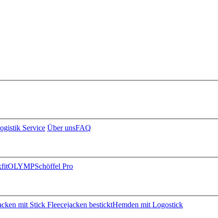
ogistik Service
Über uns
FAQ
fit
OLYMP
Schöffel Pro
jacken mit Stick
Fleecejacken bestickt
Hemden mit Logostick