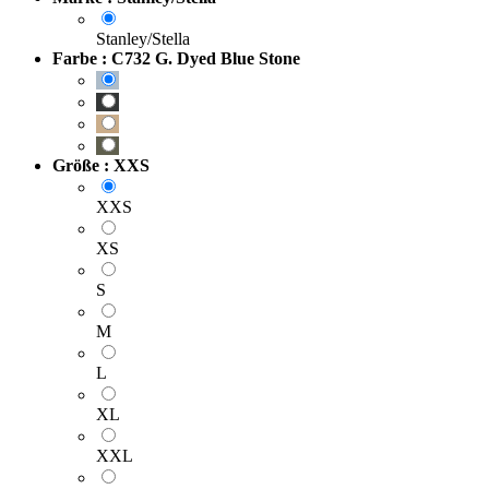
Stanley/Stella
Farbe : C732 G. Dyed Blue Stone
Größe : XXS
XXS
XS
S
M
L
XL
XXL