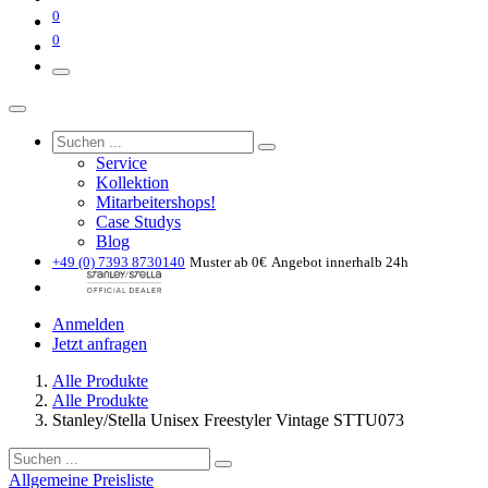
0
0
Service
Kollektion
Mitarbeitershops!
Case Studys
Blog
+49 (0) 7393 8730140
Muster ab 0€
Angebot innerhalb 24h
Anmelden
Jetzt anfragen
Alle Produkte
Alle Produkte
Stanley/Stella Unisex Freestyler Vintage STTU073
Allgemeine Preisliste