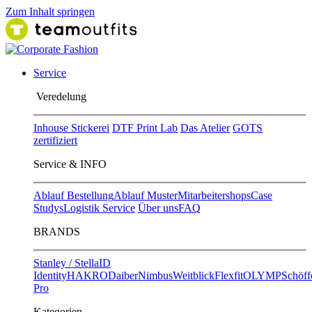
Zum Inhalt springen
Service
Ver​edelung
Inhouse Stickerei
DTF Print Lab
Das Atelier
GOTS
zertifiziert
Service & INFO
Ablauf Bestellung
Ablauf Muster
Mitarbeitershops
Case
Studys
Logistik Service
Über uns
FAQ
BRANDS
Stanley / Stella
ID
Identity
HAKRO
Daiber
Nimbus
Weitblick
Flexfit
OLYMP
Schöff
Pro
Kategorien