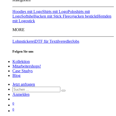
Hoodies mit Logo
Shirts mit Logo
Poloshirts mit
Logo
Softshelljacken mit Stick
Fleecejacken bestickt
Hemden
mit Logostick
MORE
Lohnstickerei
DTF für Textilveredler
Jobs
Folgen Sie uns
Kollektion
Mitarbeitershops!
Case Studys
Blog
Jetzt anfragen
Anmelden
0
0