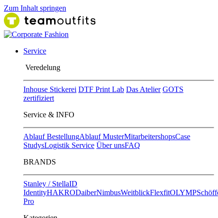
Zum Inhalt springen
Service
Ver​edelung
Inhouse Stickerei
DTF Print Lab
Das Atelier
GOTS
zertifiziert
Service & INFO
Ablauf Bestellung
Ablauf Muster
Mitarbeitershops
Case
Studys
Logistik Service
Über uns
FAQ
BRANDS
Stanley / Stella
ID
Identity
HAKRO
Daiber
Nimbus
Weitblick
Flexfit
OLYMP
Schöff
Pro
Kategorien