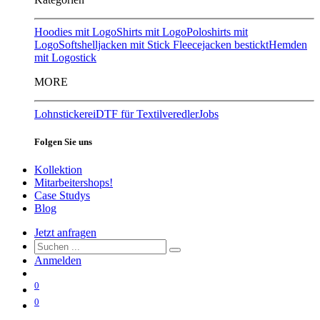
Hoodies mit Logo
Shirts mit Logo
Poloshirts mit
Logo
Softshelljacken mit Stick
Fleecejacken bestickt
Hemden
mit Logostick
MORE
Lohnstickerei
DTF für Textilveredler
Jobs
Folgen Sie uns
Kollektion
Mitarbeitershops!
Case Studys
Blog
Jetzt anfragen
Anmelden
0
0