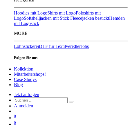
Hoodies mit Logo
Shirts mit Logo
Poloshirts mit
Logo
Softshelljacken mit Stick
Fleecejacken bestickt
Hemden
mit Logostick
MORE
Lohnstickerei
DTF für Textilveredler
Jobs
Folgen Sie uns
Kollektion
Mitarbeitershops!
Case Studys
Blog
Jetzt anfragen
Anmelden
0
0