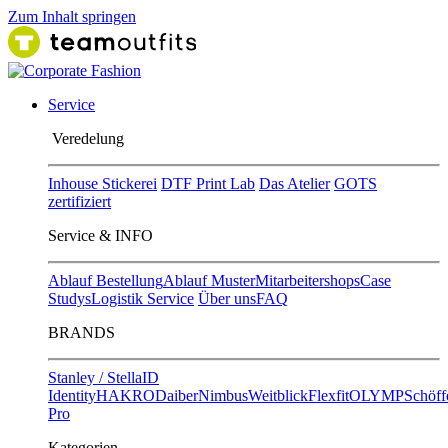
Zum Inhalt springen
Service
Ver​edelung
Inhouse Stickerei
DTF Print Lab
Das Atelier
GOTS
zertifiziert
Service & INFO
Ablauf Bestellung
Ablauf Muster
Mitarbeitershops
Case
Studys
Logistik Service
Über uns
FAQ
BRANDS
Stanley / Stella
ID
Identity
HAKRO
Daiber
Nimbus
Weitblick
Flexfit
OLYMP
Schöff
Pro
Kategorien