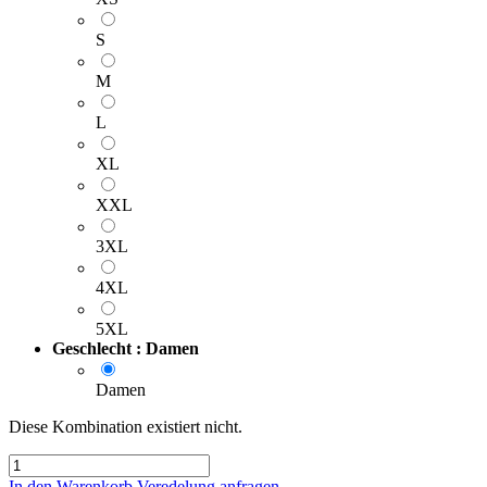
S
M
L
XL
XXL
3XL
4XL
5XL
Geschlecht : Damen
Damen
Diese Kombination existiert nicht.
In den Warenkorb
Veredelung anfragen