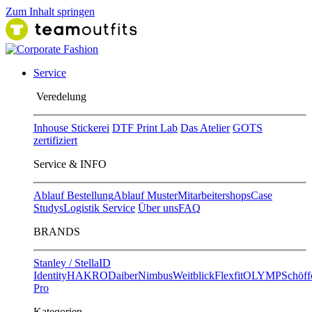
Zum Inhalt springen
Service
Ver​edelung
Inhouse Stickerei
DTF Print Lab
Das Atelier
GOTS
zertifiziert
Service & INFO
Ablauf Bestellung
Ablauf Muster
Mitarbeitershops
Case
Studys
Logistik Service
Über uns
FAQ
BRANDS
Stanley / Stella
ID
Identity
HAKRO
Daiber
Nimbus
Weitblick
Flexfit
OLYMP
Schöff
Pro
Kategorien