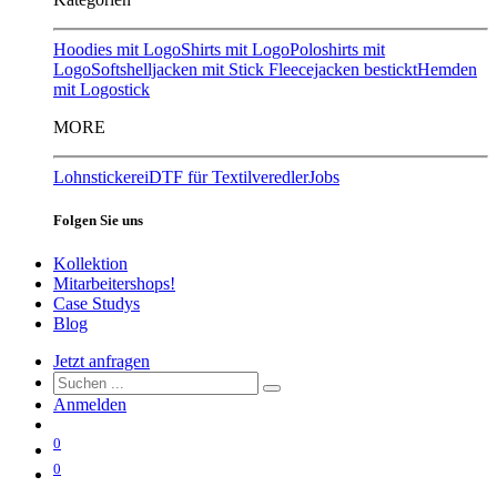
Hoodies mit Logo
Shirts mit Logo
Poloshirts mit
Logo
Softshelljacken mit Stick
Fleecejacken bestickt
Hemden
mit Logostick
MORE
Lohnstickerei
DTF für Textilveredler
Jobs
Folgen Sie uns
Kollektion
Mitarbeitershops!
Case Studys
Blog
Jetzt anfragen
Anmelden
0
0