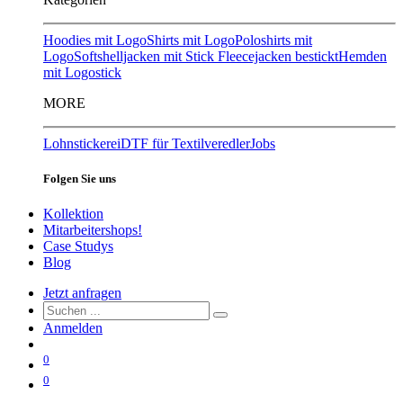
Hoodies mit Logo
Shirts mit Logo
Poloshirts mit
Logo
Softshelljacken mit Stick
Fleecejacken bestickt
Hemden
mit Logostick
MORE
Lohnstickerei
DTF für Textilveredler
Jobs
Folgen Sie uns
Kollektion
Mitarbeitershops!
Case Studys
Blog
Jetzt anfragen
Anmelden
0
0