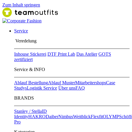
Zum Inhalt springen
Service
Ver​edelung
Inhouse Stickerei
DTF Print Lab
Das Atelier
GOTS
zertifiziert
Service & INFO
Ablauf Bestellung
Ablauf Muster
Mitarbeitershops
Case
Studys
Logistik Service
Über uns
FAQ
BRANDS
Stanley / Stella
ID
Identity
HAKRO
Daiber
Nimbus
Weitblick
Flexfit
OLYMP
Schöff
Pro
Kategorien