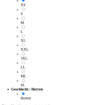
XS
S
M
L
XL
XXL
3XL
LL
ML
SL
Geschlecht : Herren
Herren