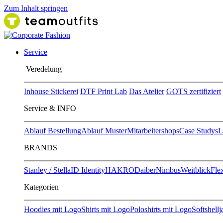
Zum Inhalt springen
Service
Ver​edelung
Inhouse Stickerei
DTF Print Lab
Das Atelier
GOTS zertifiziert
Service & INFO
Ablauf Bestellung
Ablauf Muster
Mitarbeitershops
Case Studys
L
BRANDS
Stanley / Stella
ID Identity
HAKRO
Daiber
Nimbus
Weitblick
Flex
Kategorien
Hoodies mit Logo
Shirts mit Logo
Poloshirts mit Logo
Softshell