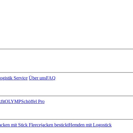
ogistik Service
Über uns
FAQ
fit
OLYMP
Schöffel Pro
jacken mit Stick
Fleecejacken bestickt
Hemden mit Logostick