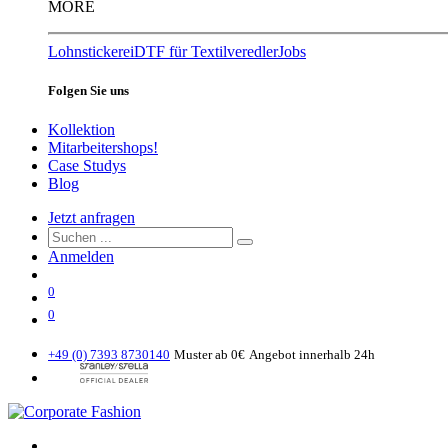
MORE
Lohnstickerei
DTF für Textilveredler
Jobs
Folgen Sie uns
Kollektion
Mitarbeitershops!
Case Studys
Blog
Jetzt anfragen
Anmelden
0
0
+49 (0) 7393 8730140
Muster ab 0€
Angebot innerhalb 24h