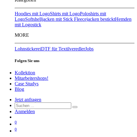
Hoodies mit Logo
Shirts mit Logo
Poloshirts mit
Logo
Softshelljacken mit Stick
Fleecejacken bestickt
Hemden
mit Logostick
MORE
Lohnstickerei
DTF für Textilveredler
Jobs
Folgen Sie uns
Kollektion
Mitarbeitershops!
Case Studys
Blog
Jetzt anfragen
Anmelden
0
0