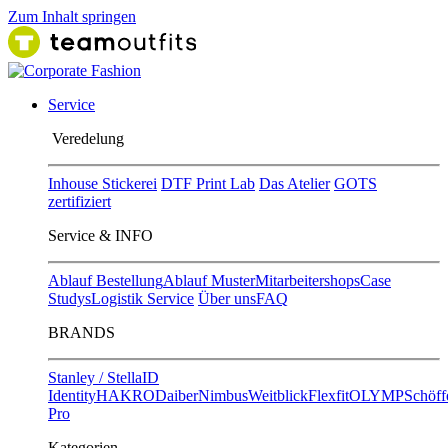
Zum Inhalt springen
Service
Ver​edelung
Inhouse Stickerei
DTF Print Lab
Das Atelier
GOTS
zertifiziert
Service & INFO
Ablauf Bestellung
Ablauf Muster
Mitarbeitershops
Case
Studys
Logistik Service
Über uns
FAQ
BRANDS
Stanley / Stella
ID
Identity
HAKRO
Daiber
Nimbus
Weitblick
Flexfit
OLYMP
Schöff
Pro
Kategorien