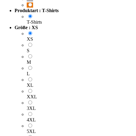
Produktart : T-Shirts
T-Shirts
Größe : XS
XS
S
M
L
XL
XXL
3XL
4XL
5XL