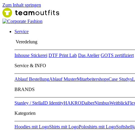
Zum Inhalt springen
Service
Ver​edelung
Inhouse Stickerei
DTF Print Lab
Das Atelier
GOTS zertifiziert
Service & INFO
Ablauf Bestellung
Ablauf Muster
Mitarbeitershops
Case Studys
L
BRANDS
Stanley / Stella
ID Identity
HAKRO
Daiber
Nimbus
Weitblick
Flex
Kategorien
Hoodies mit Logo
Shirts mit Logo
Poloshirts mit Logo
Softshell