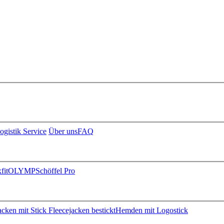
ogistik Service
Über uns
FAQ
fit
OLYMP
Schöffel Pro
jacken mit Stick
Fleecejacken bestickt
Hemden mit Logostick