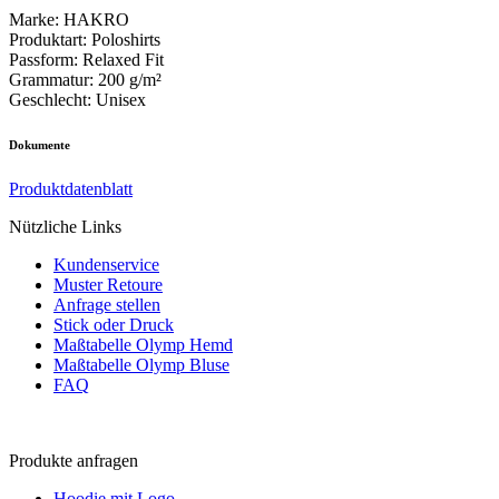
Marke
:
HAKRO
Produktart
:
Poloshirts
Passform
:
Relaxed Fit
Grammatur
:
200 g/m²
Geschlecht
:
Unisex
Dokumente
Produktdatenblatt
Nützliche Links
Kundenservice
Muster Retoure
Anfrage stellen
Stick oder Druck
Maßtabelle Olymp Hemd
Maßtabelle Olymp Bluse
FAQ
Produkte anfragen
Hoodie mit Logo