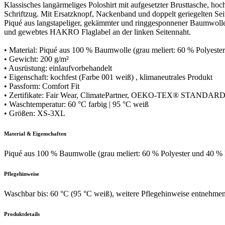
Klassisches langärmeliges Poloshirt mit aufgesetzter Brusttasche, h
Schriftzug. Mit Ersatzknopf, Nackenband und doppelt geriegelten Se
Piqué aus langstapeliger, gekämmter und ringgesponnener Baumwoll
und gewebtes HAKRO Flaglabel an der linken Seitennaht.
• Material: Piqué aus 100 % Baumwolle (grau meliert: 60 % Polyest
• Gewicht: 200 g/m²
• Ausrüstung: einlaufvorbehandelt
• Eigenschaft: kochfest (Farbe 001 weiß) , klimaneutrales Produkt
• Passform: Comfort Fit
• Zertifikate: Fair Wear, ClimatePartner, OEKO-TEX® STANDARD
• Waschtemperatur: 60 °C farbig | 95 °C weiß
• Größen: XS-3XL
Material & Eigenschaften
Piqué aus 100 % Baumwolle (grau meliert: 60 % Polyester und 40 %
Pflegehinweise
Waschbar bis: 60 °C (95 °C weiß), weitere Pflegehinweise entnehmen 
Produktdetails