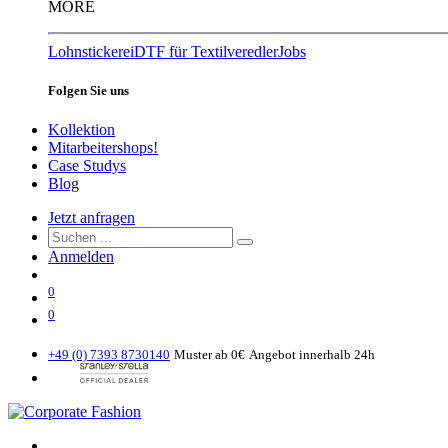
MORE
Lohnstickerei
DTF für Textilveredler
Jobs
Folgen Sie uns
Kollektion
Mitarbeitershops!
Case Studys
Blog
Jetzt anfragen
Anmelden
0
0
+49 (0) 7393 8730140
Muster ab 0€
Angebot innerhalb 24h