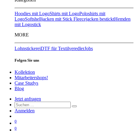
Hoodies mit Logo
Shirts mit Logo
Poloshirts mit
Logo
Softshelljacken mit Stick
Fleecejacken bestickt
Hemden
mit Logostick
MORE
Lohnstickerei
DTF für Textilveredler
Jobs
Folgen Sie uns
Kollektion
Mitarbeitershops!
Case Studys
Blog
Jetzt anfragen
Anmelden
0
0