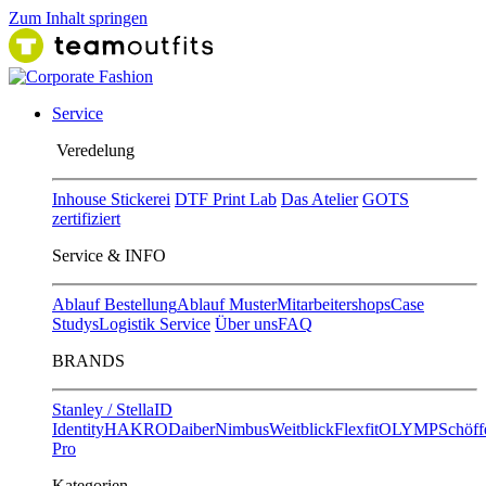
Zum Inhalt springen
Service
Ver​edelung
Inhouse Stickerei
DTF Print Lab
Das Atelier
GOTS
zertifiziert
Service & INFO
Ablauf Bestellung
Ablauf Muster
Mitarbeitershops
Case
Studys
Logistik Service
Über uns
FAQ
BRANDS
Stanley / Stella
ID
Identity
HAKRO
Daiber
Nimbus
Weitblick
Flexfit
OLYMP
Schöff
Pro
Kategorien