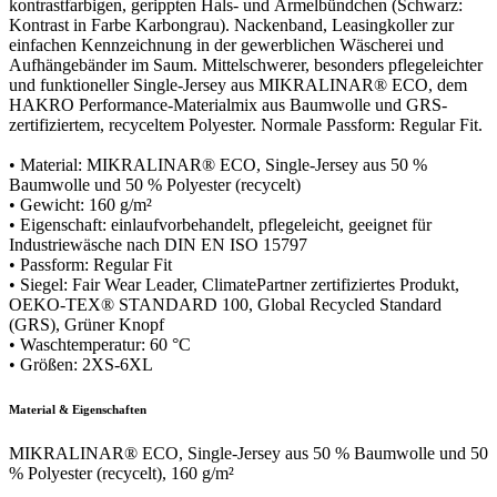
kontrastfarbigen, gerippten Hals- und Ärmelbündchen (Schwarz:
Kontrast in Farbe Karbongrau). Nackenband, Leasingkoller zur
einfachen Kennzeichnung in der gewerblichen Wäscherei und
Aufhängebänder im Saum. Mittelschwerer, besonders pflegeleichter
und funktioneller Single-Jersey aus MIKRALINAR® ECO, dem
HAKRO Performance-Materialmix aus Baumwolle und GRS-
zertifiziertem, recyceltem Polyester. Normale Passform: Regular Fit.
• Material: MIKRALINAR® ECO, Single-Jersey aus 50 %
Baumwolle und 50 % Polyester (recycelt)
• Gewicht: 160 g/m²
• Eigenschaft: einlaufvorbehandelt, pflegeleicht, geeignet für
Industriewäsche nach DIN EN ISO 15797
• Passform: Regular Fit
• Siegel: Fair Wear Leader, ClimatePartner zertifiziertes Produkt,
OEKO-TEX® STANDARD 100, Global Recycled Standard
(GRS), Grüner Knopf
• Waschtemperatur: 60 °C
• Größen: 2XS-6XL
Material & Eigenschaften
MIKRALINAR® ECO, Single-Jersey aus 50 % Baumwolle und 50
% Polyester (recycelt), 160 g/m²