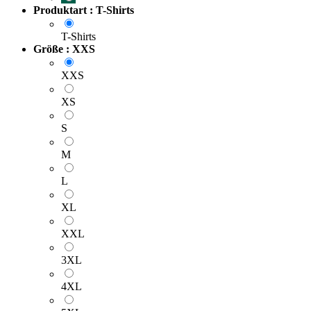
Produktart : T-Shirts
T-Shirts
Größe : XXS
XXS
XS
S
M
L
XL
XXL
3XL
4XL