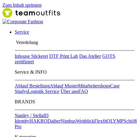
Zum Inhalt springen
Service
Ver​edelung
Inhouse Stickerei
DTF Print Lab
Das Atelier
GOTS
zertifiziert
Service & INFO
Ablauf Bestellung
Ablauf Muster
Mitarbeitershops
Case
Studys
Logistik Service
Über uns
FAQ
BRANDS
Stanley / Stella
ID
Identity
HAKRO
Daiber
Nimbus
Weitblick
Flexfit
OLYMP
Schöff
Pro
Kategorien