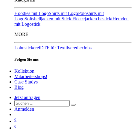
Hoodies mit Logo
Shirts mit Logo
Poloshirts mit
Logo
Softshelljacken mit Stick
Fleecejacken bestickt
Hemden
mit Logostick
MORE
Lohnstickerei
DTF für Textilveredler
Jobs
Folgen Sie uns
Kollektion
Mitarbeitershops!
Case Studys
Blog
Jetzt anfragen
Anmelden
0
0